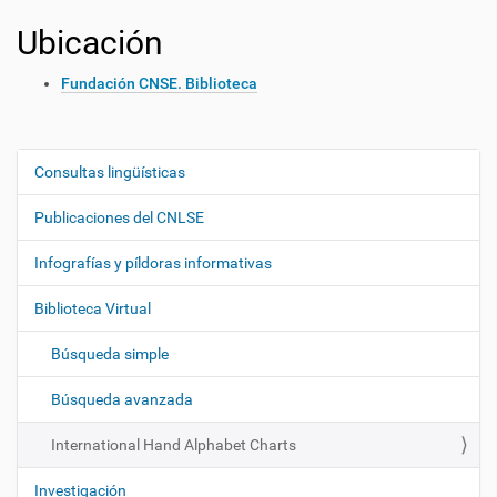
Ubicación
Fundación CNSE. Biblioteca
Consultas lingüísticas
N
a
Publicaciones del CNLSE
v
e
Infografías y píldoras informativas
g
Biblioteca Virtual
a
c
Búsqueda simple
i
ó
Búsqueda avanzada
n
International Hand Alphabet Charts
Investigación