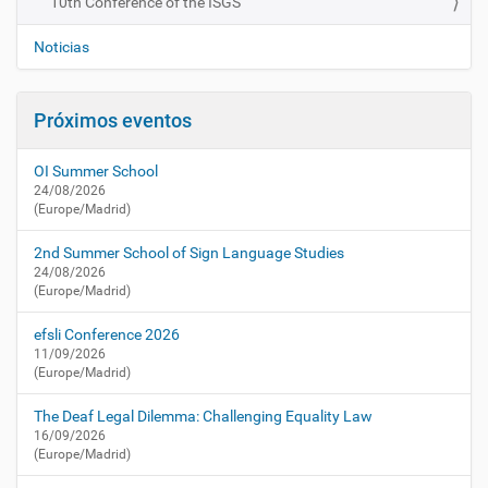
10th Conference of the ISGS
a
v
c
e
Noticias
t
g
u
a
a
Próximos eventos
l
c
i
i
d
OI Summer School
ó
a
24/08/2026
n
d
(Europe/Madrid)
/
a
2nd Summer School of Sign Language Studies
g
24/08/2026
(Europe/Madrid)
e
n
efsli Conference 2026
d
11/09/2026
a
(Europe/Madrid)
/
1
The Deaf Legal Dilemma: Challenging Equality Law
0
16/09/2026
t
(Europe/Madrid)
h