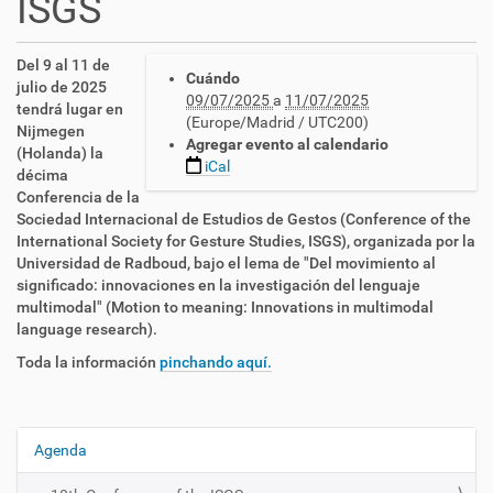
ISGS
h
Del 9 al 11 de
Cuándo
t
julio de 2025
09/07/2025
a
11/07/2025
t
tendrá lugar en
(Europe/Madrid / UTC200)
p
Nijmegen
Agregar evento al calendario
s
(Holanda) la
iCal
:
décima
/
Conferencia de la
/
Sociedad Internacional de Estudios de Gestos (Conference of the
c
International Society for Gesture Studies, ISGS), organizada por la
n
Universidad de Radboud, bajo el lema de "Del movimiento al
l
significado: innovaciones en la investigación del lenguaje
s
multimodal" (Motion to meaning: Innovations in multimodal
e
language research).
.
Toda la información
pinchando aquí.
e
s
/
e
Agenda
N
s
a
/